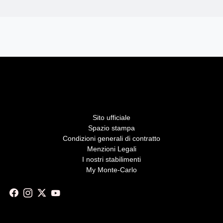
Menu
Sito ufficiale
Spazio stampa
Pied
Condizioni generali di contratto
de
Menzioni Legali
page
I nostri stabilimenti
My Monte-Carlo